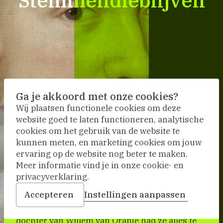
Stemmen
Stemmen
die
die
blijven
blijven
t
t
e
e
m
m
m
m
Ga je akkoord met onze cookies?
e
e
Wij plaatsen functionele cookies om deze
website goed te laten functioneren, analytische
n
n
cookies om het gebruik van de website te
kunnen meten, en marketing cookies om jouw
d
d
ervaring op de website nog beter te maken.
i
i
Meer informatie vind je in onze cookie- en
Swipe to navigate
privacyverklaring.
e
e
Accepteren
Instellingen aanpassen
b
b
Emilia van Nassau kiest haar eigen liefde. Als
dochter van Willem van Oranje had ze alles te