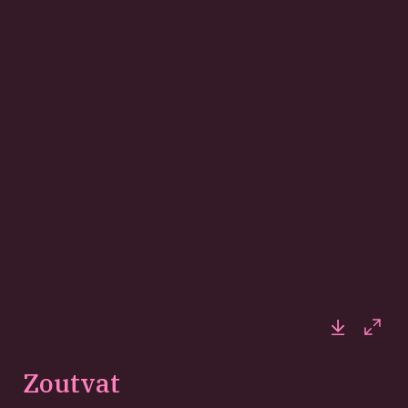
Downloa
Full
Zoutvat