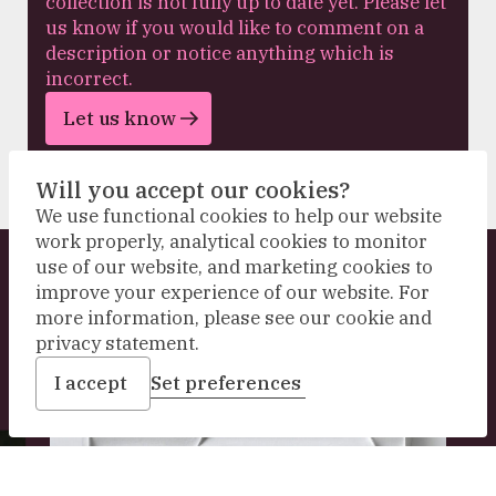
collection is not fully up to date yet. Please let
us know if you would like to comment on a
description or notice anything which is
incorrect.
Let us know
Will you accept our cookies?
We use functional cookies to help our website
work properly, analytical cookies to monitor
use of our website, and marketing cookies to
Explore our collection
improve your experience of our website. For
more information, please see our cookie and
privacy statement.
I accept
Set preferences