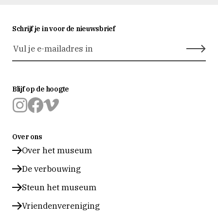
Schrijf je in voor de nieuwsbrief
Blijf op de hoogte
Museum
Museum
Museum
Prinsenhof
Prinsenhof
Prinsenhof
Over ons
Delft
Delft
Delft
op
op
op
Over het museum
instagram
facebook
vimeo
De verbouwing
Steun het museum
Vriendenvereniging