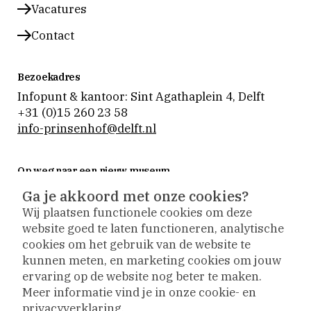
Vacatures
Contact
Bezoekadres
Infopunt & kantoor: Sint Agathaplein 4
,
Delft
+31 (0)15 260 23 58
info-prinsenhof@delft.nl
Op weg naar een nieuw museum
Museum Prinsenhof Delft is tijdelijk gesloten voor
Ga je akkoord met onze cookies?
verbouwing en vernieuwing.
Wij plaatsen functionele cookies om deze
Tijdens de verbouwing nemen we onze bezoekers
website goed te laten functioneren, analytische
actief mee naar buiten. De collectie is op
cookies om het gebruik van de website te
verschillende plekken te zien en activiteiten vinden
kunnen meten, en marketing cookies om jouw
plaats op andere locaties.
ervaring op de website nog beter te maken.
Meer informatie vind je in onze cookie- en
privacyverklaring.