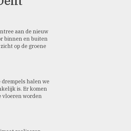
elft
entree aan de nieuw
or binnen en buiten
 zicht op de groene
ke drempels halen we
elijk is. Er komen
de vloeren worden