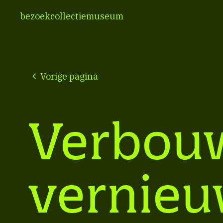
bezoek
collectie
museum
Vorige pagina
Verbou
vernieu