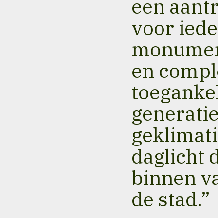
een aant
voor iede
monument
en comple
toeganke
generati
geklimat
daglicht 
binnen v
de stad.
”