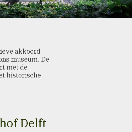
tieve akkoord
 ons museum. De
art met de
t historische
of Delft