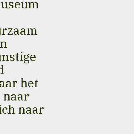
 museum
urzaam
en
mstige
d
aar het
n naar
ich naar