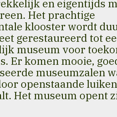
rekkelijk en eigentijds
reen. Het prachtige
ale klooster wordt du
et gerestaureerd tot e
lijk museum voor toeko
es. Er komen mooie, goe
iseerde museumzalen w
door openstaande luike
alt. Het museum opent z