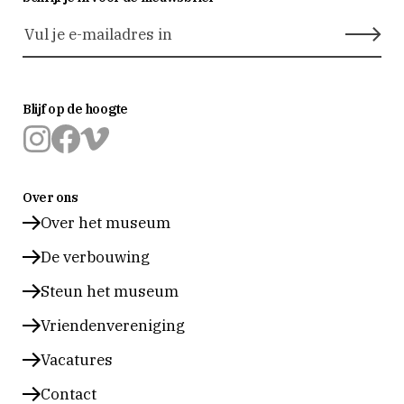
Blijf op de hoogte
Museum
Museum
Museum
Prinsenhof
Prinsenhof
Prinsenhof
Over ons
Delft
Delft
Delft
op
op
op
Over het museum
instagram
facebook
vimeo
De verbouwing
Steun het museum
Vriendenvereniging
Vacatures
Contact