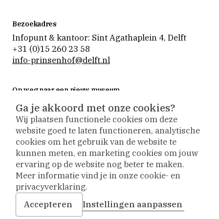
Bezoekadres
Infopunt & kantoor: Sint Agathaplein 4
,
Delft
+31 (0)15 260 23 58
info-prinsenhof@delft.nl
Op weg naar een nieuw museum
Museum Prinsenhof Delft is tijdelijk gesloten voor
Ga je akkoord met onze cookies?
verbouwing en vernieuwing.
Wij plaatsen functionele cookies om deze
Tijdens de verbouwing nemen we onze bezoekers
website goed te laten functioneren, analytische
actief mee naar buiten. De collectie is op
cookies om het gebruik van de website te
verschillende plekken te zien en activiteiten vinden
kunnen meten, en marketing cookies om jouw
plaats op andere locaties.
ervaring op de website nog beter te maken.
Meer informatie vind je in onze cookie- en
privacyverklaring.
Algemene voorwaarden
Disclaimer
Accepteren
Instellingen aanpassen
Privacy- & cookiebeleid
Toegankelijkheid