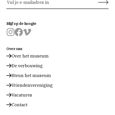
Blijf op de hoogte
Museum
Museum
Museum
Prinsenhof
Prinsenhof
Prinsenhof
Over ons
Delft
Delft
Delft
op
op
op
Over het museum
instagram
facebook
vimeo
De verbouwing
Steun het museum
Vriendenvereniging
Vacatures
Contact