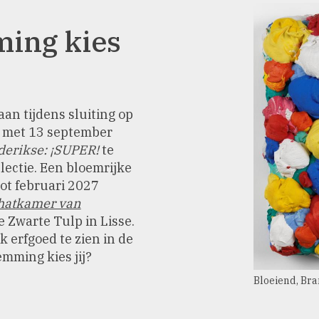
ing kies
an tijdens sluiting op
en met 13 september
erikse: ¡SUPER!
te
llectie. Een bloemrijke
 tot februari 2027
schatkamer van
Zwarte Tulp in Lisse.
jk erfgoed te zien in de
mming kies jij?
Bloeiend, Bra