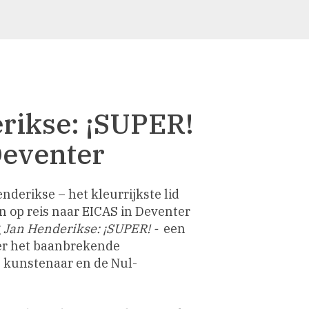
rikse: ¡SUPER!
Deventer
nderikse – het kleurrijkste lid
n op reis naar EICAS in Deventer
g
Jan Henderikse: ¡SUPER! -
een
ver het baanbrekende
 kunstenaar en de Nul-