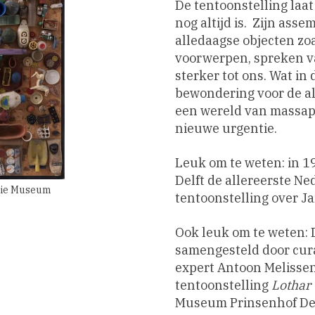
De tentoonstelling laat
nog altijd is. Zijn ass
alledaagse objecten zo
voorwerpen, spreken v
sterker tot ons. Wat in
bewondering voor de all
een wereld van massap
nieuwe urgentie.
Leuk om te weten: in 
Delft de allereerste N
ctie Museum
tentoonstelling over J
Ook leuk om te weten: D
samengesteld door cura
expert Antoon Melissen
tentoonstelling
Lothar
Museum Prinsenhof Del