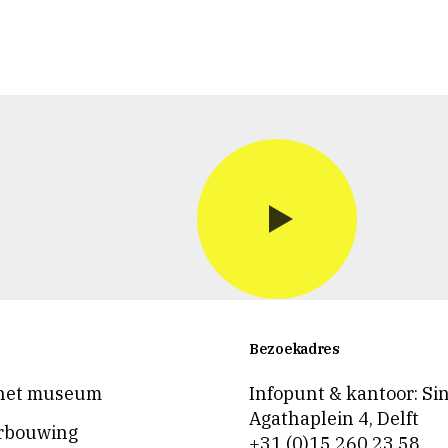
Bezoekadres
het museum
Infopunt & kantoor: Si
Agathaplein 4
,
Delft
rbouwing
+31 (0)15 260 23 58