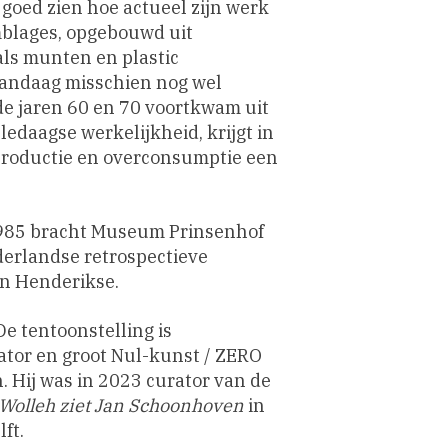
 goed zien hoe actueel zijn werk
emblages, opgebouwd uit
als munten en plastic
andaag misschien nog wel
 de jaren 60 en 70 voortkwam uit
edaagse werkelijkheid, krijgt in
roductie en overconsumptie een
1985 bracht Museum Prinsenhof
ederlandse retrospectieve
an Henderikse.
e tentoonstelling is
tor en groot Nul-kunst / ZERO
. Hij was in 2023 curator van de
 Wolleh ziet Jan Schoonhoven
in
ft.