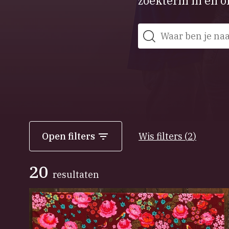
zoekterm in en on
Zoeken
Open filters
Wis filters
(
2
)
20
resultaten