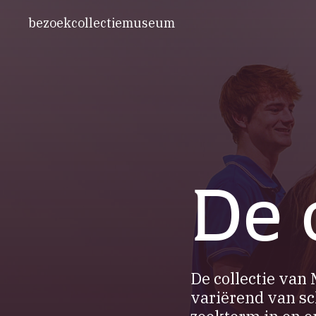
bezoek
collectie
museum
De 
De collectie van
variërend van sc