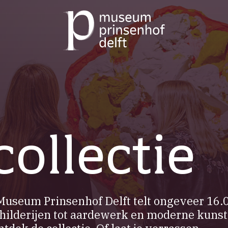
Ga
naar
de
homepage
collectie
 Museum Prinsenhof Delft telt ongeveer 16.
hilderijen tot aardewerk en moderne kunst