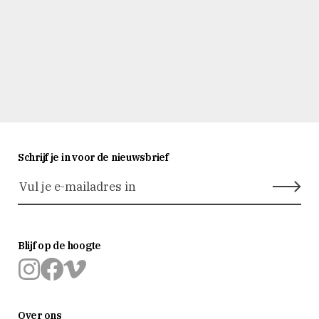
Schrijf je in voor de nieuwsbrief
Blijf op de hoogte
Museum
Museum
Museum
Prinsenhof
Prinsenhof
Prinsenhof
Over ons