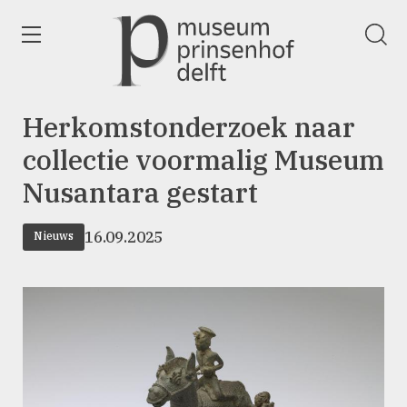
wissen
Ga
naar
de
homepage
Herkomstonderzoek naar
collectie voormalig Museum
Nusantara gestart
16.09.2025
Nieuws