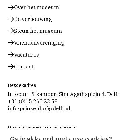
Delft
Delft
Delft
op
op
op
Over het museum
instagram
facebook
vimeo
De verbouwing
Steun het museum
Vriendenvereniging
Vacatures
Contact
Bezoekadres
Infopunt & kantoor: Sint Agathaplein 4
,
Delft
+31 (0)15 260 23 58
info-prinsenhof@delft.nl
Op weg naar een nieuw museum
Museum Prinsenhof Delft is tijdelijk gesloten voor
Ga je akkoord met onze cookies?