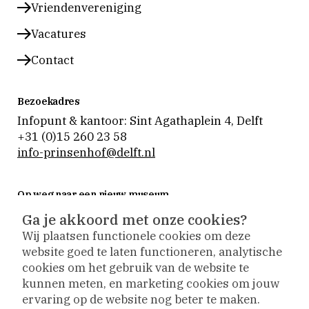
Vriendenvereniging
Vacatures
Contact
Bezoekadres
Infopunt & kantoor: Sint Agathaplein 4
,
Delft
+31 (0)15 260 23 58
info-prinsenhof@delft.nl
Op weg naar een nieuw museum
Museum Prinsenhof Delft is tijdelijk gesloten voor
Ga je akkoord met onze cookies?
verbouwing en vernieuwing.
Wij plaatsen functionele cookies om deze
Tijdens de verbouwing nemen we onze bezoekers
website goed te laten functioneren, analytische
actief mee naar buiten. De collectie is op
cookies om het gebruik van de website te
verschillende plekken te zien en activiteiten vinden
kunnen meten, en marketing cookies om jouw
plaats op andere locaties.
ervaring op de website nog beter te maken.