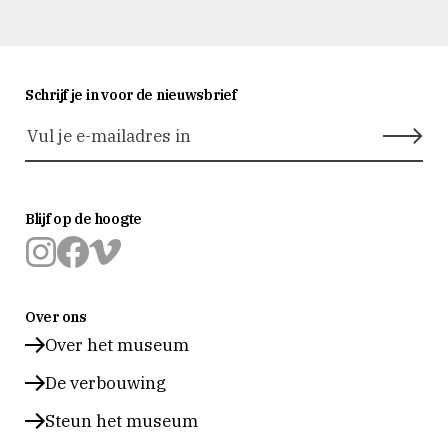
Schrijf je in voor de nieuwsbrief
Blijf op de hoogte
Museum
Museum
Museum
Prinsenhof
Prinsenhof
Prinsenhof
Over ons
Delft
Delft
Delft
op
op
op
Over het museum
instagram
facebook
vimeo
De verbouwing
Steun het museum