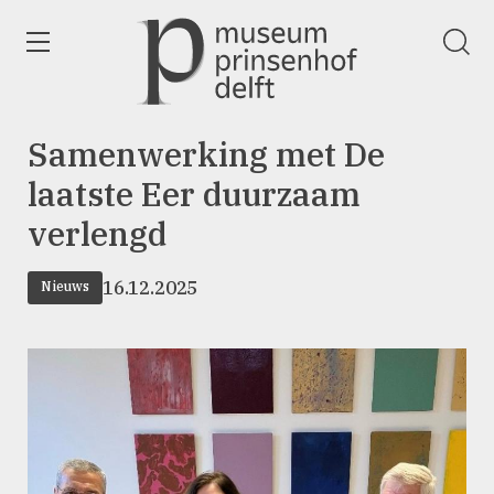
wissen
Ga
naar
de
homepage
Samenwerking met De
laatste Eer duurzaam
verlengd
16.12.2025
Nieuws