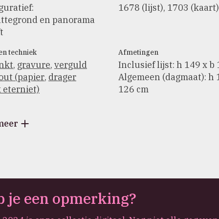
guratief:
1678 (lijst), 1703 (kaart
attegrond en panorama
t
en techniek
Afmetingen
inkt
,
gravure
,
verguld
Inclusief lijst: h 149 x 
out (papier
,
drager
Algemeen (dagmaat): h 1
 eterniet)
126 cm
meer
 je een opmerking?