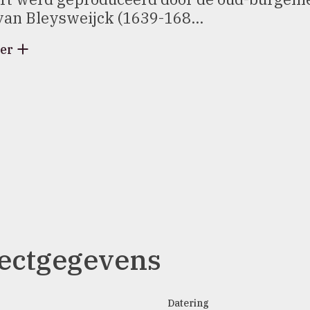
van Bleysweijck (1639-168...
er
ectgegevens
Datering