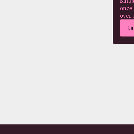
Sinds
onze 
over 
La