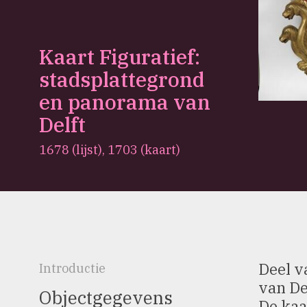
Kaart Figuratief:
stadsplattegrond
en panorama van
Delft
1678 (lijst), 1703 (kaart)
Deel v
Introductie
van De
Objectgegevens
De kaa