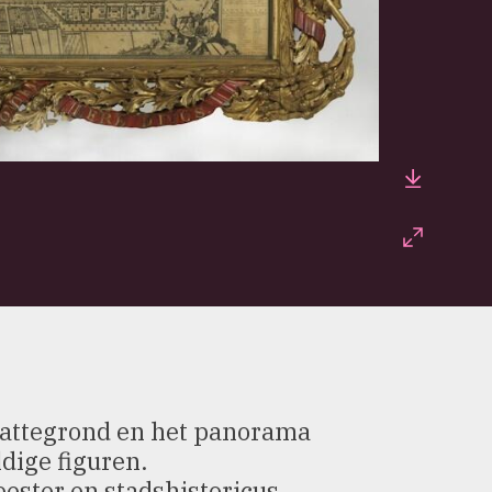
Downlo
Fullscr
plattegrond en het panorama
dige figuren.
ester en stadshistoricus