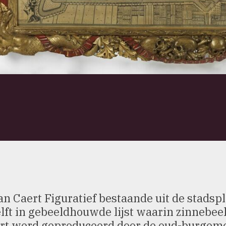
an Caert Figuratief bestaande uit de stads
lft in gebeeldhouwde lijst waarin zinnebeel
rt werd geproduceerd door de oud-burgeme