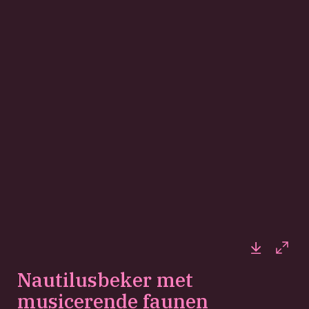
Downloa
Full
Nautilusbeker met
musicerende faunen