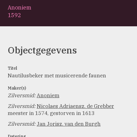
Anoniem
1592
Objectgegevens
Titel
Nautilusbeker met musicerende faunen
Maker(s)
Zilversmid
:
Anoniem
Zilversmid
:
Nicolaes Adriaensz. de Grebber
meester in 1574, gestorven in 1613
Zilversmid
:
Jan Jorisz. van den Burgh
Datering