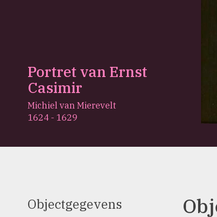
Portret van Ernst
Casimir
Michiel van Mierevelt
1624 - 1629
Obj
Objectgegevens