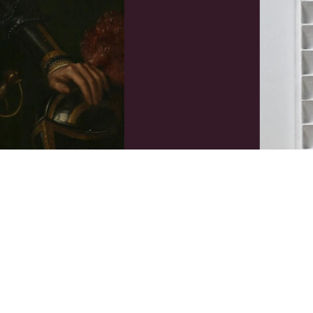
-jarige leeftijd
R70-54
Jan Schoo