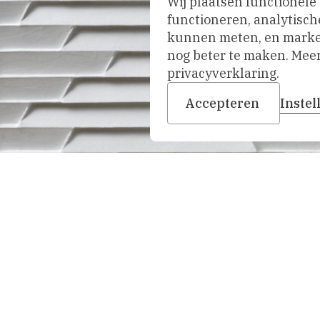
Wij plaatsen functionele
functioneren, analytisch
kunnen meten, en market
nog beter te maken. Meer 
privacyverklaring.
Accepteren
Inste
nhoven,
1970