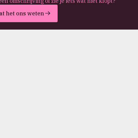
een omschrijving of zie je iets wat niet klopt?
at het ons weten