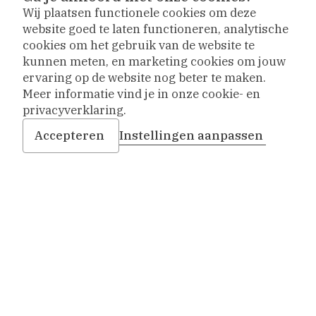
Wij plaatsen functionele cookies om deze
Vriendenvereniging
website goed te laten functioneren, analytische
Vacatures
cookies om het gebruik van de website te
kunnen meten, en marketing cookies om jouw
Contact
ervaring op de website nog beter te maken.
Meer informatie vind je in onze cookie- en
privacyverklaring.
Bezoekadres
Infopunt & kantoor: Sint Agathaplein 4
,
Delft
Accepteren
Instellingen aanpassen
+31 (0)15 260 23 58
info-prinsenhof@delft.nl
Op weg naar een nieuw museum
Museum Prinsenhof Delft is tijdelijk gesloten voor
verbouwing en vernieuwing.
Tijdens de verbouwing nemen we onze bezoekers
actief mee naar buiten. De collectie is op
verschillende plekken te zien en activiteiten vinden
plaats op andere locaties.