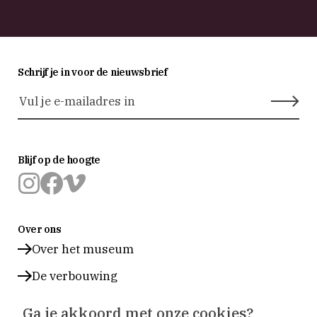
Schrijf je in voor de nieuwsbrief
Blijf op de hoogte
Museum
Museum
Museum
Prinsenhof
Prinsenhof
Prinsenhof
Over ons
Delft
Delft
Delft
op
op
op
Over het museum
instagram
facebook
vimeo
De verbouwing
Steun het museum
Ga je akkoord met onze cookies?