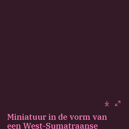
Downloa
Full
Miniatuur in de vorm van
een West-Sumatraanse