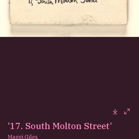
Downloa
Full
'17. South Molton Street'
Maggi Giles