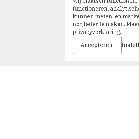
Wij plaatsen functionele
functioneren, analytisch
kunnen meten, en market
nog beter te maken. Meer 
privacyverklaring.
Accepteren
Inste
Duik in onze collectie