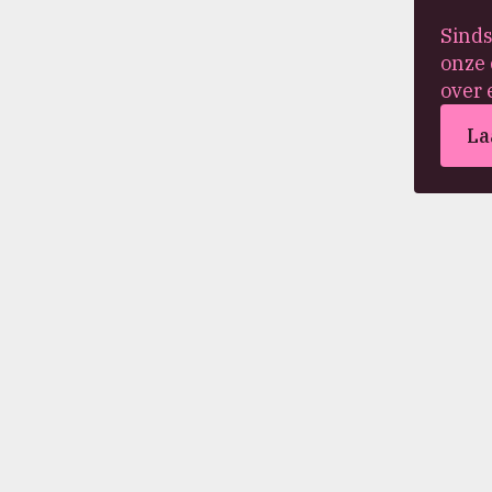
Sinds
onze 
over 
La