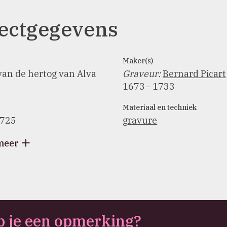
ectgegevens
Maker(s)
van de hertog van Alva
Graveur
:
Bernard Picart
1673 - 1733
Materiaal en techniek
1725
gravure
meer
 je een opmerking?