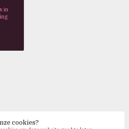
s in
ing
nze cookies?