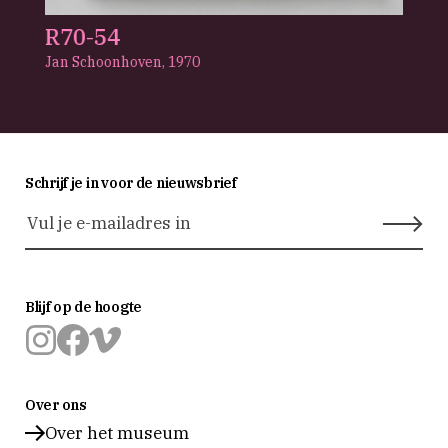
R70-54
Jan Schoonhoven,
1970
Schrijf je in voor de nieuwsbrief
Blijf op de hoogte
Museum
Museum
Museum
Prinsenhof
Prinsenhof
Prinsenhof
Over ons
Delft
Delft
Delft
op
op
op
Over het museum