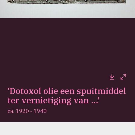
Downloa
Full
'Dotoxol olie een spuitmiddel
ter vernietiging van ...'
ca. 1920 - 1940