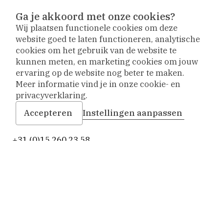
instagram
facebook
vimeo
De verbouwing
Ga je akkoord met onze cookies?
Wij plaatsen functionele cookies om deze
Steun het museum
website goed te laten functioneren, analytische
Vriendenvereniging
cookies om het gebruik van de website te
kunnen meten, en marketing cookies om jouw
Vacatures
ervaring op de website nog beter te maken.
Meer informatie vind je in onze cookie- en
Contact
privacyverklaring.
Accepteren
Instellingen aanpassen
Bezoekadres
Infopunt & kantoor: Sint Agathaplein 4
,
Delft
+31 (0)15 260 23 58
info-prinsenhof@delft.nl
Op weg naar een nieuw museum
Museum Prinsenhof Delft is tijdelijk gesloten voor
verbouwing en vernieuwing.