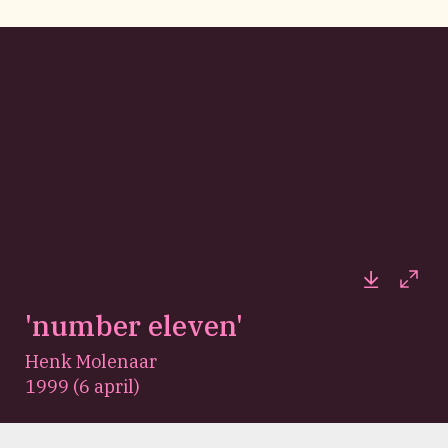
Downloa
Full
'number eleven'
Henk Molenaar
1999 (6 april)