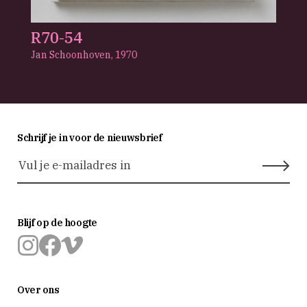
R70-54
Jan Schoonhoven,
1970
Schrijf je in voor de nieuwsbrief
Blijf op de hoogte
Museum
Museum
Museum
Prinsenhof
Prinsenhof
Prinsenhof
Over ons
Delft
Delft
Delft